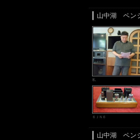
山中湖 ペン
私
６ＪＮ６
山中湖 ペン