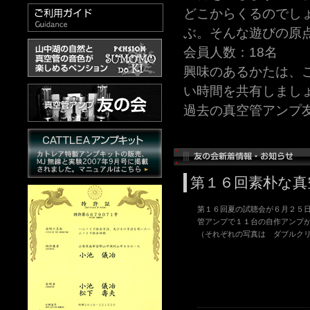
どこからくるのでし
ぶ。そんな遊びの原
会員人数：18名
興味のあるかたは、
い時間を共有しまし
過去の真空管アンプ
第１６回素朴な真
第１６回夏の試聴会が６月２５
管アンプで１１台の自作アンプ
（それぞれの写真は ダブルク