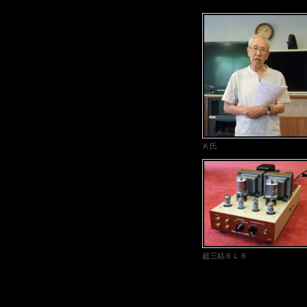
Ｋ氏
超三結６Ｌ６