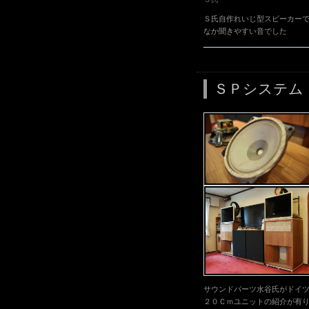
Ｓ氏自作れいじ型スビーカー
なか聞きやすい音でした
ＳＰシステム
サウンドパーツ水谷氏がドイ
２０Ｃｍユニットの紹介が有