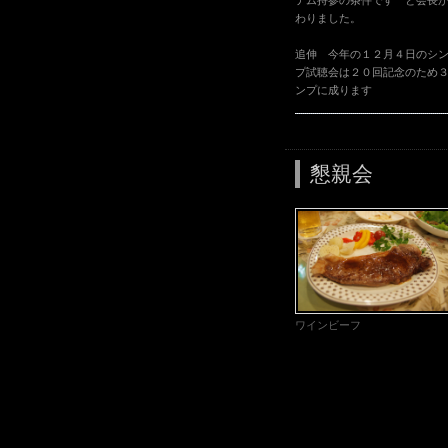
テム持参の条件です と会長
わりました。
追伸 今年の１２月４日のシ
プ試聴会は２０回記念のため
ンプに成ります
懇親会
ワインビーフ